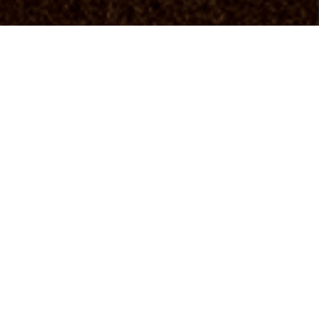
Was wir wollen
Der gemeinnützige Verein Neuruppiner
Bilderbogen wurde am 24.01.2019 gegründet.
Zweck des Vereins ist die Förderung der Kunst